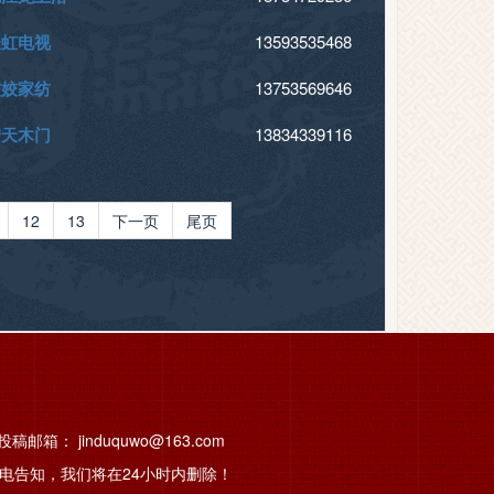
长虹电视
13593535468
姣姣家纺
13753569646
梦天木门
13834339116
12
13
下一页
尾页
箱： jinduquwo@163.com
电告知，我们将在24小时内删除！