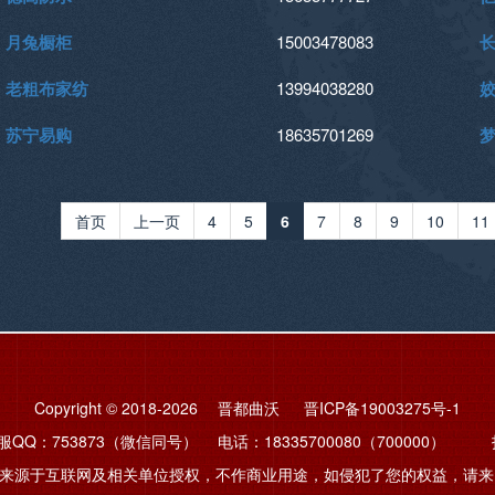
月兔橱柜
15003478083
老粗布家纺
13994038280
苏宁易购
18635701269
首页
上一页
4
5
6
7
8
9
10
11
Copyright © 2018-2026 晋都曲沃
晋ICP备19003275号-1
QQ：753873（微信同号） 电话：18335700080（700000） 投稿邮
来源于互联网及相关单位授权，不作商业用途，如侵犯了您的权益，请来