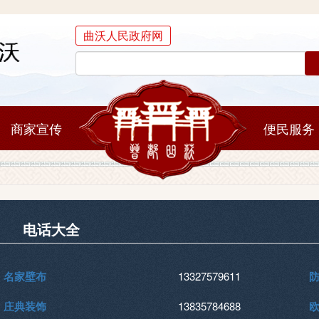
曲沃人民政府网
商家宣传
便民服务
电话大全
名家壁布
13327579611
庄典装饰
13835784688