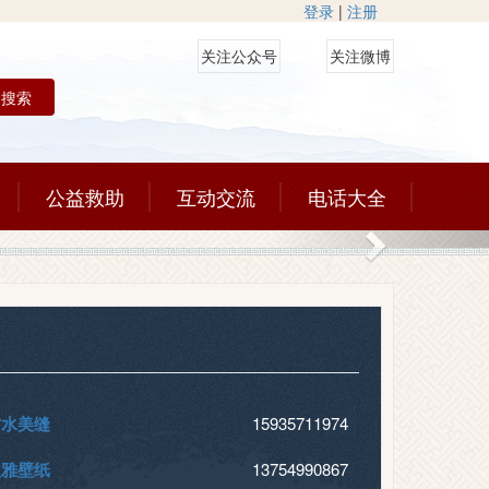
登录
|
注册
关注公众号
关注微博
搜索
公益救助
互动交流
电话大全
Next
防水美缝
15935711974
欧雅壁纸
13754990867