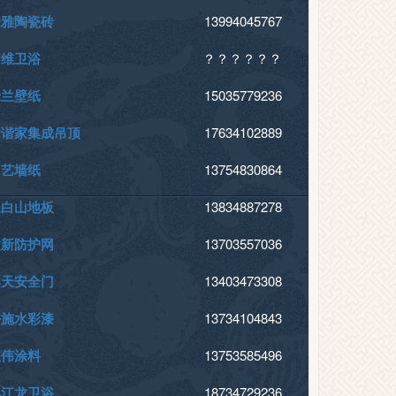
金雅陶瓷砖
13994045767
四维卫浴
？？？？？？
米兰壁纸
15035779236
和谐家集成吊顶
17634102889
尚艺墙纸
13754830864
长白山地板
13834887278
建新防护网
13703557036
春天安全门
13403473308
好施水彩漆
13734104843
宣伟涂料
13753585496
忆江龙卫浴
18734729236